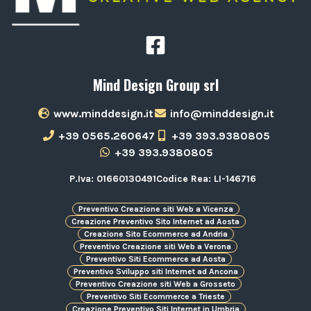
Mind Design Group srl
www.minddesign.it
info@minddesign.it
+39 0565.260647
+39 393.9380805
+39 393.9380805
P.Iva: 01660130491
Codice Rea: LI-146716
Preventivo Creazione siti Web a Vicenza
Creazione Preventivo Sito Internet ad Aosta
Creazione Sito Ecommerce ad Andria
Preventivo Creazione siti Web a Verona
Preventivo Siti Ecommerce ad Aosta
Preventivo Sviluppo siti Internet ad Ancona
Preventivo Creazione siti Web a Grosseto
Preventivo Siti Ecommerce a Trieste
Creazione Preventivo Siti Internet in Umbria