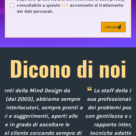
consultabile a questo
link
acconsento al trattamento
dei dati personali.
Invia
Dicono di noi
Lo staff della Mind Design ci ha mostrato la
e
sua professionalità nella soluzione tempestiva
 a
dei problemi posti da noi nel corso degli anni,
con gentilezza e disponibilità nella gestione del
rapporto interpersonale, con competenze
i
tecniche adatte alle nostre esigenze sempre