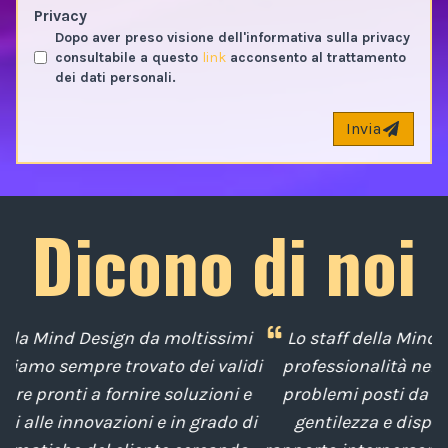
Privacy
Dopo aver preso visione dell'informativa sulla privacy
consultabile a questo
link
acconsento al trattamento
dei dati personali.
Invia
Dicono di noi
mi
Lo staff della Mind Design ci ha mostrato la sua
idi
professionalità nella soluzione tempestiva dei
e
problemi posti da noi nel corso degli anni, con
di
gentilezza e disponibilità nella gestione del
t