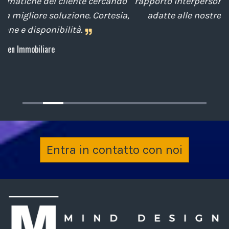
o
rapporto interpersonale, con competenze tecniche
e
a,
adatte alle nostre esigenze sempre attenti al
cliente.
Archiplan
Entra in contatto con noi