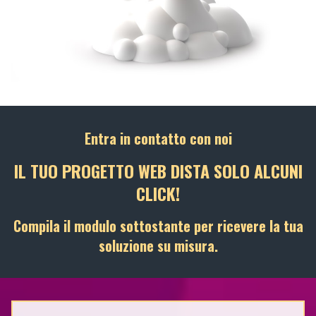
Entra in contatto con noi
IL TUO PROGETTO WEB DISTA SOLO ALCUNI
CLICK!
Compila il modulo sottostante per ricevere la tua
soluzione su misura.