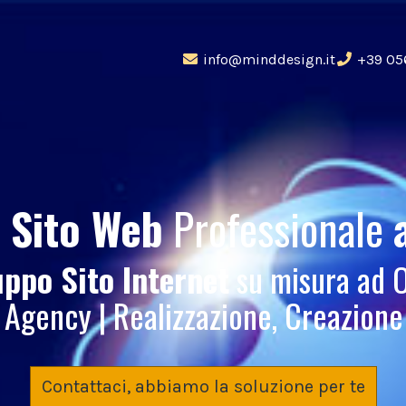
info@minddesign.it
+39 05
 Sito Web
Professionale
uppo Sito Internet
su misura ad O
Agency | Realizzazione, Creazione 
Contattaci, abbiamo la soluzione per te