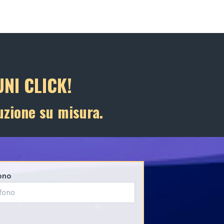
NI CLICK!
uzione su misura.
ono