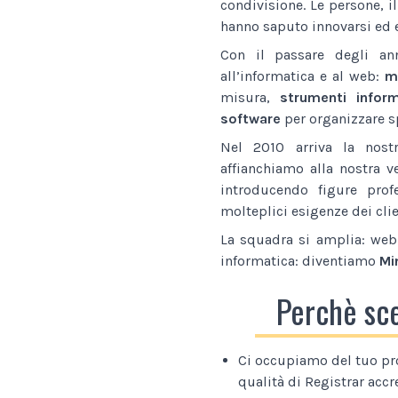
condivisione. Le persone, i
hanno saputo innovarsi ed e
Con il passare degli an
all’informatica e al web:
ma
misura,
strumenti inform
software
per organizzare sp
Nel 2010 arriva la nostr
affianchiamo alla nostra v
introducendo figure prof
molteplici esigenze dei clie
La squadra si amplia: web 
informatica: diventiamo
Mi
Perchè sc
Ci occupiamo del tuo pr
qualità di Registrar accr