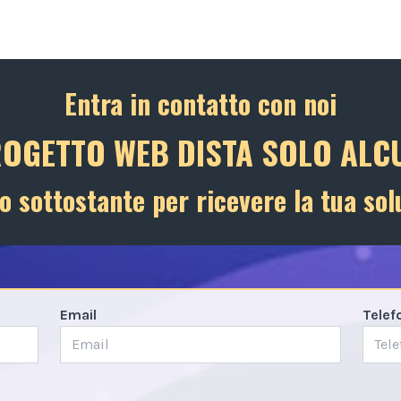
Entra in contatto con noi
ROGETTO WEB DISTA SOLO ALCU
o sottostante per ricevere la tua sol
Email
Telef