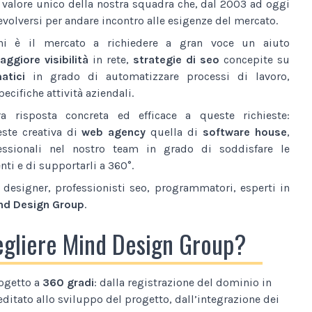
l valore unico della nostra squadra che, dal 2003 ad oggi
volversi per andare incontro alle esigenze del mercato.
ni è il mercato a richiedere a gran voce un aiuto
ggiore visibilità
in rete,
strategie di seo
concepite su
atici
in grado di automatizzare processi di lavoro,
ecifiche attività aziendali.
a risposta concreta ed efficace a queste richieste:
este creativa di
web agency
quella di
software house
,
essionali nel nostro team in grado di soddisfare le
nti e di supportarli a 360°.
designer, professionisti seo, programmatori, esperti in
nd Design Group
.
egliere Mind Design Group?
ogetto a
360 gradi
: dalla registrazione del dominio in
editato allo sviluppo del progetto, dall’integrazione dei