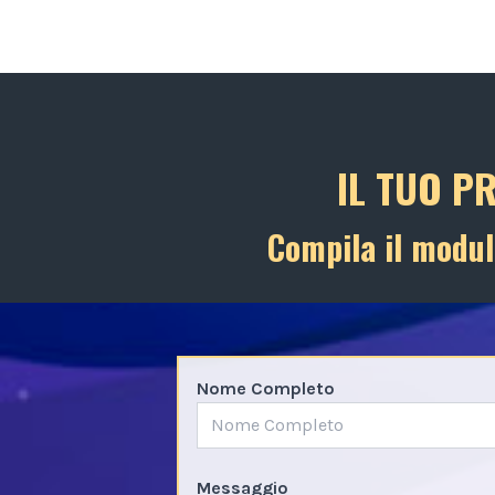
IL TUO P
Compila il modul
Nome Completo
Messaggio