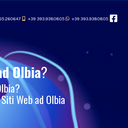
65.260647
+39 393.9380805
+39 393.9380805
ad Olbia
?
lbia?
Siti Web ad Olbia