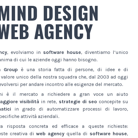
MIND DESIGN
WEB AGENCY
ncy
, evolviamo in
software house
, diventiamo l’unico
anima di cui le aziende oggi hanno bisogno.
n Group
è una storia fatta di persone, di idee e di
l valore unico della nostra squadra che, dal 2003 ad oggi
volversi per andare incontro alle esigenze del mercato.
ni è il mercato a richiedere a gran voce un aiuto
ggiore visibilità
in rete,
strategie di seo
concepite su
atici
in grado di automatizzare processi di lavoro,
ecifiche attività aziendali.
a risposta concreta ed efficace a queste richieste:
este creativa di
web agency
quella di
software house
,