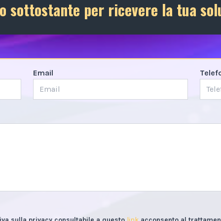
o sottostante per ricevere la tua sol
Email
Telef
iva sulla privacy consultabile a questo
link
acconsento al trattament