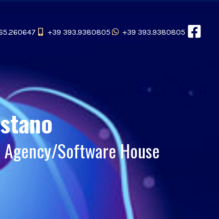
65.260647
+39 393.9380805
+39 393.9380805
istano
b Agency/Software House