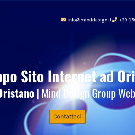
info@minddesign.it
+39 05
ppo Sito Internet
ad Or
Oristano
| Mind Design Group We
Contattaci