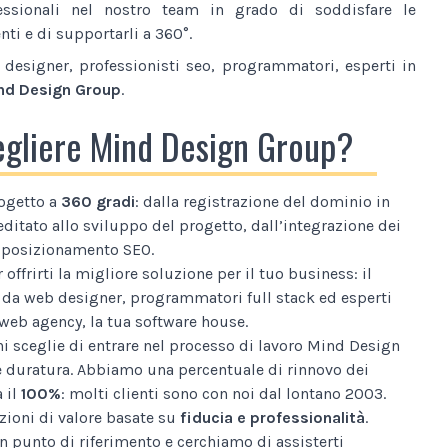
essionali nel nostro team in grado di soddisfare le
nti e di supportarli a 360°.
designer, professionisti seo, programmatori, esperti in
nd Design Group
.
egliere Mind Design Group?
ogetto a
360 gradi
: dalla registrazione del dominio in
editato allo sviluppo del progetto, dall’integrazione dei
al posizionamento SEO.
 offrirti la migliore soluzione per il tuo business: il
da web designer, programmatori full stack ed esperti
web agency, la tua software house.
i sceglie di entrare nel processo di lavoro Mind Design
e duratura. Abbiamo una percentuale di rinnovo dei
a il
100%
: molti clienti sono con noi dal lontano 2003.
ioni di valore basate su
fiducia e professionalità
.
n punto di riferimento e cerchiamo di assisterti