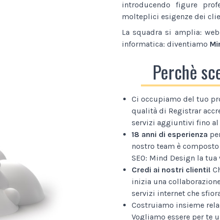
introducendo figure prof
molteplici esigenze dei clie
La squadra si amplia: web 
informatica: diventiamo
Mi
Perchè sc
Ci occupiamo del tuo pr
qualità di Registrar accr
servizi aggiuntivi fino 
18 anni di esperienza
per
nostro team è composto 
SEO: Mind Design la tua 
Credi ai nostri clienti!
Ch
inizia una collaborazion
servizi internet che sfior
Costruiamo insieme relaz
Vogliamo essere per te u