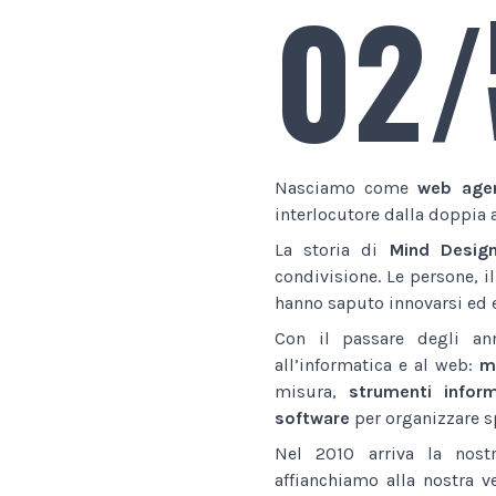
02/
Nasciamo come
web age
interlocutore dalla doppia 
La storia di
Mind Desig
condivisione. Le persone, i
hanno saputo innovarsi ed e
Con il passare degli an
all’informatica e al web:
ma
misura,
strumenti inform
software
per organizzare sp
Nel 2010 arriva la nostr
affianchiamo alla nostra v