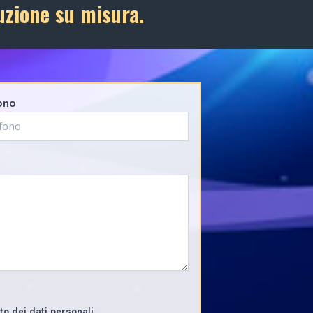
uzione su misura.
ono
o dei dati personali.