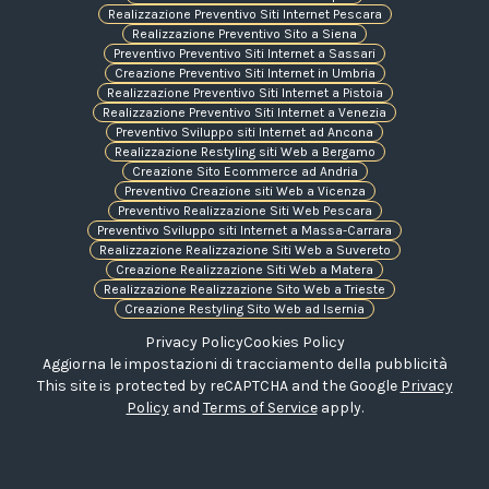
Realizzazione Preventivo Siti Internet Pescara
Realizzazione Preventivo Sito a Siena
Preventivo Preventivo Siti Internet a Sassari
Creazione Preventivo Siti Internet in Umbria
Realizzazione Preventivo Siti Internet a Pistoia
Realizzazione Preventivo Siti Internet a Venezia
Preventivo Sviluppo siti Internet ad Ancona
Realizzazione Restyling siti Web a Bergamo
Creazione Sito Ecommerce ad Andria
Preventivo Creazione siti Web a Vicenza
Preventivo Realizzazione Siti Web Pescara
Preventivo Sviluppo siti Internet a Massa-Carrara
Realizzazione Realizzazione Siti Web a Suvereto
Creazione Realizzazione Siti Web a Matera
Realizzazione Realizzazione Sito Web a Trieste
Creazione Restyling Sito Web ad Isernia
Privacy Policy
Cookies Policy
Aggiorna le impostazioni di tracciamento della pubblicità
This site is protected by reCAPTCHA and the Google
Privacy
Policy
and
Terms of Service
apply.