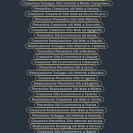
Creazione Sviluppo Sito Internet a Medio Campidano
Preventivo Creazione siti Web a Verona
Creazione Creazione Sito Web ad Ascoli Piceno
Preventivo Preventivo Siti nelle Marche
Preventivo Creazione siti Web a Grosseto
Creazione Creazione Sito Web ad Agrigento
Preventivo Siti Ecommerce ad Aosta
Creazione Realizzazione Siti Web a L'Aquila
Realizzazione Sviluppo Sito Internet in Calabria
Preventivo Preventivo Siti a Modena
Creazione Sito Ecommerce a L'Aquila
Creazione Siti Ecommerce a Catanzaro
Preventivo Preventivo Siti a Lecco
Realizzazione Sviluppo siti Internet a Bolzano
Creazione Preventivo Sito in Liguria
Realizzazione Preventivo Siti a Bergamo
Preventivo Realizzazione Siti Web a Milano
Creazione Sito Ecommerce a Taranto
Realizzazione Creazione siti Web in Sicilia
Preventivo Siti Ecommerce a Trieste
Creazione Realizzazione Sito Web a Piombino
Preventivo Sviluppo siti Internet a Venezia
Creazione Preventivo Sito Internet ad Aosta
Realizzazione Restyling siti Web a Verona
Creazione Sito Ecommerce a Napoli