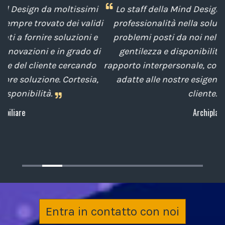
i
Lo staff della Mind Design ci ha mostrato la sua
idi
professionalità nella soluzione tempestiva dei
e
problemi posti da noi nel corso degli anni, con
di
gentilezza e disponibilità nella gestione del
t
o
rapporto interpersonale, con competenze tecniche
e
a,
adatte alle nostre esigenze sempre attenti al
cliente.
Archiplan
Entra in contatto con noi