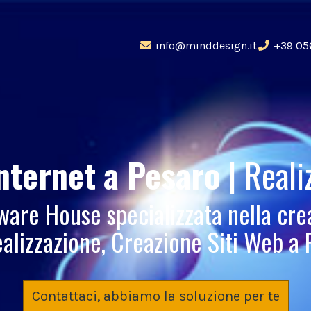
info@minddesign.it
+39 05
Internet
a Pesaro
| Reali
re House specializzata nella cre
alizzazione, Creazione Siti Web a
Contattaci, abbiamo la soluzione per te