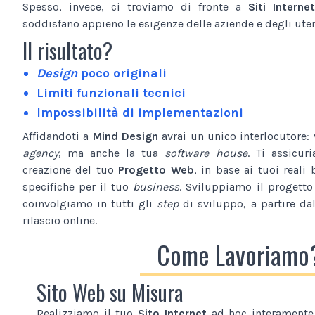
Spesso, invece, ci troviamo di fronte a
Siti Internet
soddisfano appieno le esigenze delle aziende e degli utent
Il risultato?
Design
poco originali
Limiti funzionali tecnici
Impossibilità di implementazioni
Affidandoti a
Mind Design
avrai un unico interlocutore:
agency
, ma anche la tua
software house
. Ti assicur
creazione del tuo
Progetto Web
, in base ai tuoi reali 
specifiche per il tuo
business
. Sviluppiamo il progetto
coinvolgiamo in tutti gli
step
di sviluppo, a partire da
rilascio online.
Come Lavoriamo
Sito Web su Misura
Realizziamo il tuo
Sito Internet
ad hoc interamente 