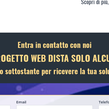
Scopri di più,
Entra in contatto con noi
ROGETTO WEB DISTA SOLO ALCU
o sottostante per ricevere la tua sol
Email
Telef