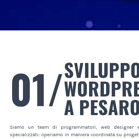
SVILUPPO
01/
WORDPR
A PESAR
Siamo un team di programmatori, web designer e
specializzati: operiamo in maniera coordinata su progett