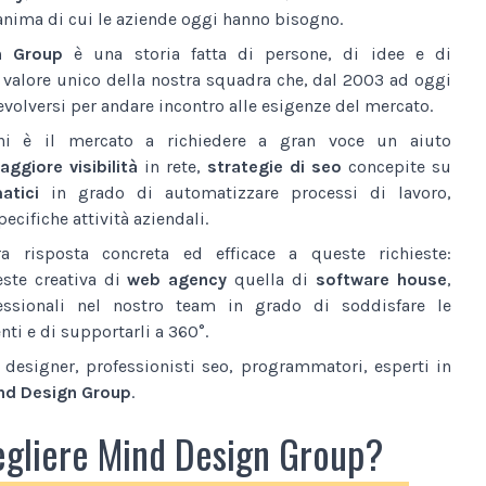
anima di cui le aziende oggi hanno bisogno.
n Group
è una storia fatta di persone, di idee e di
l valore unico della nostra squadra che, dal 2003 ad oggi
volversi per andare incontro alle esigenze del mercato.
ni è il mercato a richiedere a gran voce un aiuto
ggiore visibilità
in rete,
strategie di seo
concepite su
atici
in grado di automatizzare processi di lavoro,
ecifiche attività aziendali.
a risposta concreta ed efficace a queste richieste:
este creativa di
web agency
quella di
software house
,
essionali nel nostro team in grado di soddisfare le
nti e di supportarli a 360°.
designer, professionisti seo, programmatori, esperti in
nd Design Group
.
egliere Mind Design Group?