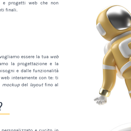
e progetti web che non
i finali.
 vogliamo essere la tua
web
iamo la progettazione e la
bisogni e dalle funzionalità
 web interamente con te: ti
l
mockup
del
layout
fino al
?
personalizzato e cucito in