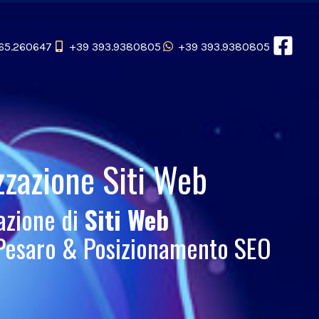
65.260647
+39 393.9380805
+39 393.9380805
zzazione Siti Web
azione di
Siti Web
 Pesaro & Posizionamento SEO