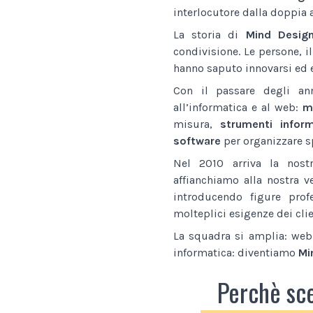
interlocutore dalla doppia 
La storia di
Mind Desig
condivisione. Le persone, i
hanno saputo innovarsi ed e
Con il passare degli an
all’informatica e al web:
ma
misura,
strumenti inform
software
per organizzare sp
Nel 2010 arriva la nostr
affianchiamo alla nostra v
introducendo figure prof
molteplici esigenze dei clie
La squadra si amplia: web 
informatica: diventiamo
Mi
Perchè sc