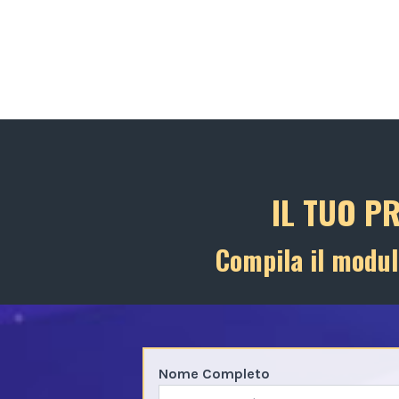
IL TUO P
Compila il modul
Nome Completo