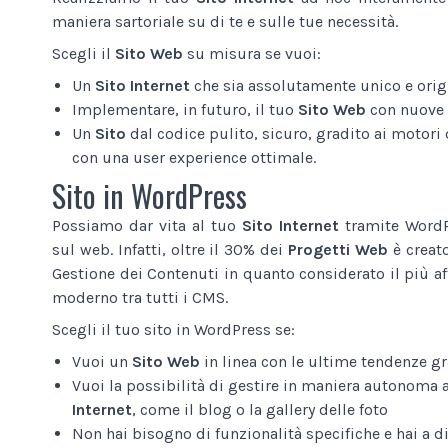
maniera sartoriale su di te e sulle tue necessità.
Scegli il
Sito Web
su misura se vuoi:
Un
Sito Internet
che sia assolutamente unico e origi
Implementare, in futuro, il tuo
Sito Web
con nuove 
Un
Sito
dal codice pulito, sicuro, gradito ai motori d
con una user experience ottimale.
Sito in WordPress
Possiamo dar vita al tuo
Sito Internet
tramite WordPr
sul web. Infatti, oltre il 30% dei
Progetti Web
è creat
Gestione dei Contenuti in quanto considerato il più af
moderno tra tutti i CMS.
Scegli il tuo sito in WordPress se:
Vuoi un
Sito Web
in linea con le ultime tendenze gr
Vuoi la possibilità di gestire in maniera autonoma 
Internet
, come il blog o la gallery delle foto
Non hai bisogno di funzionalità specifiche e hai a 