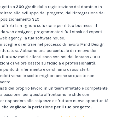
ogetto a
360 gradi
: dalla registrazione del dominio in
editato allo sviluppo del progetto, dall’integrazione dei
al posizionamento SEO.
 offrirti la migliore soluzione per il tuo business: il
da web designer, programmatori full stack ed esperti
web agency, la tua software house.
i sceglie di entrare nel processo di lavoro Mind Design
e duratura. Abbiamo una percentuale di rinnovo dei
a il
100%
: molti clienti sono con noi dal lontano 2003.
ioni di valore basate su
fiducia e professionalità
.
n punto di riferimento e cerchiamo di assisterti
ndoti verso le scelte migliori anche se queste non
vento.
nati
del proprio lavoro in un team affiatato e competente.
tra passione: per questo affrontiamo le sfide con
er rispondere alle esigenze e sfruttare nuove opportunità
 che vogliono la perfezione per il tuo progetto.