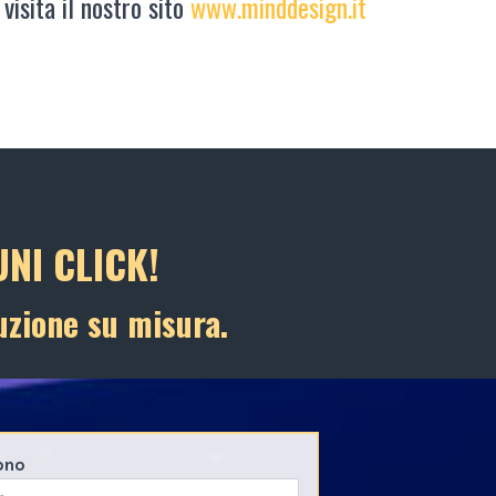
 visita il nostro sito
www.minddesign.it
NI CLICK!
uzione su misura.
ono