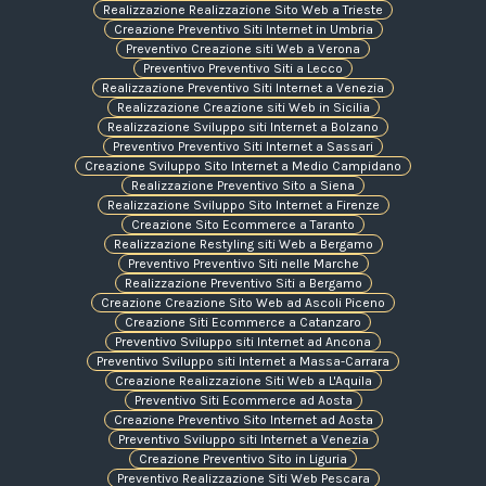
Realizzazione Realizzazione Sito Web a Trieste
Creazione Preventivo Siti Internet in Umbria
Preventivo Creazione siti Web a Verona
Preventivo Preventivo Siti a Lecco
Realizzazione Preventivo Siti Internet a Venezia
Realizzazione Creazione siti Web in Sicilia
Realizzazione Sviluppo siti Internet a Bolzano
Preventivo Preventivo Siti Internet a Sassari
Creazione Sviluppo Sito Internet a Medio Campidano
Realizzazione Preventivo Sito a Siena
Realizzazione Sviluppo Sito Internet a Firenze
Creazione Sito Ecommerce a Taranto
Realizzazione Restyling siti Web a Bergamo
Preventivo Preventivo Siti nelle Marche
Realizzazione Preventivo Siti a Bergamo
Creazione Creazione Sito Web ad Ascoli Piceno
Creazione Siti Ecommerce a Catanzaro
Preventivo Sviluppo siti Internet ad Ancona
Preventivo Sviluppo siti Internet a Massa-Carrara
Creazione Realizzazione Siti Web a L'Aquila
Preventivo Siti Ecommerce ad Aosta
Creazione Preventivo Sito Internet ad Aosta
Preventivo Sviluppo siti Internet a Venezia
Creazione Preventivo Sito in Liguria
Preventivo Realizzazione Siti Web Pescara