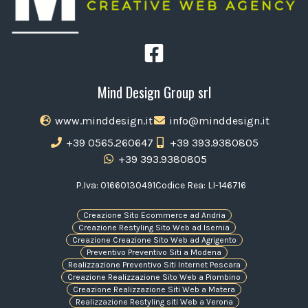
Mind Design Group srl
www.minddesign.it
info@minddesign.it
+39 0565.260647
+39 393.9380805
+39 393.9380805
P.Iva: 01660130491
Codice Rea: LI-146716
Creazione Sito Ecommerce ad Andria
Creazione Restyling Sito Web ad Isernia
Creazione Creazione Sito Web ad Agrigento
Preventivo Preventivo Siti a Modena
Realizzazione Preventivo Siti Internet Pescara
Creazione Realizzazione Sito Web a Piombino
Creazione Realizzazione Siti Web a Matera
Realizzazione Restyling siti Web a Verona