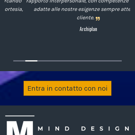
o
rapporto interpersonale, con competenze tecniche
e
,
adatte alle nostre esigenze sempre attenti al
cliente.
Archiplan
Entra in contatto con noi