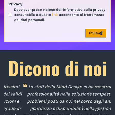
Privacy
Dopo aver preso visione dell'informativa sulla privacy
consultabile a questo
link
acconsento al trattamento
dei dati personali.
Invia
Dicono di noi
i
Lo staff della Mind Design ci ha mostrato la sua
di
professionalità nella soluzione tempestiva dei
u
e
problemi posti da noi nel corso degli anni, con
di
gentilezza e disponibilità nella gestione del
t