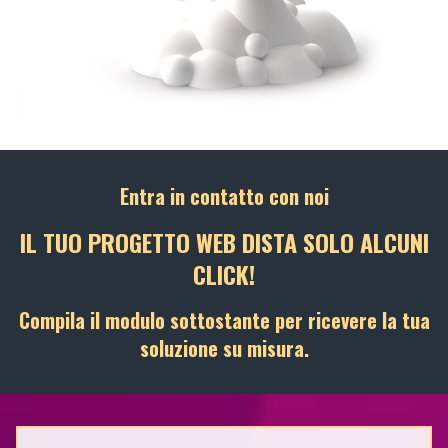
Entra in contatto con noi
IL TUO PROGETTO WEB DISTA SOLO ALCUNI
CLICK!
Compila il modulo sottostante per ricevere la tua
soluzione su misura.