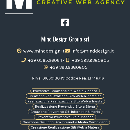
Mind Design Group srl
www.minddesign.it
info@minddesign.it
+39 0565.260647
+39 393.9380805
+39 393.9380805
P.Iva: 01660130491
Codice Rea: LI-146716
Preventivo Creazione siti Web a Vicenza
Creazione Realizzazione Sito Web a Piombino
Realizzazione Realizzazione Sito Web a Trieste
Realizzazione Preventivo Sito a Siena
Creazione Preventivo Siti Internet in Umbria
Preventivo Preventivo Siti a Modena
Creazione Sviluppo Sito Internet a Medio Campidano
Creazione Realizzazione Siti Web a Matera