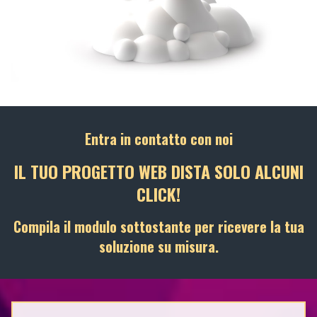
Entra in contatto con noi
IL TUO PROGETTO WEB DISTA SOLO ALCUNI
CLICK!
Compila il modulo sottostante per ricevere la tua
soluzione su misura.